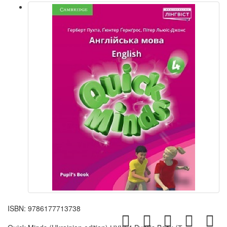
ISBN:
9786177713738