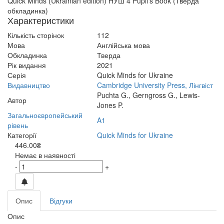
Quick Minds (Ukrainian edition) НУШ 4 Pupil's Book (Тверда
обкладинка)
Характеристики
Кількість сторінок
112
Мова
Англійська мова
Обкладинка
Тверда
Рік видання
2021
Серія
Quick Minds for Ukraine
Видавництво
Cambridge University Press, Лінгвіст
Puchta G., Gerngross G., Lewis-
Автор
Jones P.
Загальноєвропейський
A1
рівень
Категорії
Quick Minds for Ukraine
446.00₴
Немає в наявності
-
+
Опис
Відгуки
Опис