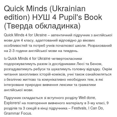
Quick Minds (Ukrainian
edition) НУШ 4 Pupil's Book
(Тверда обкладинка)
Quick Minds 4 for Ukraine – автентичний підручник з англійської
мови для 4 класу, адаптований відповідно до вікових
особливостей та потреб учнів початкової школи. Розрахований
на 2-3 години англійської мови на тиждень.
Із Quick Minds 4 for Ukraine четвертокласники
подорожуватимуть разом із дослідниками Люсі та Беном,
розгадуватимуть ребуси та шукатимуть головну відгадку. Окрім
читання захопливих історій-коміксів, учні також ознайомляться
з безліччю життєво та комунікативно необхідних тем, в які
інтегроване природнє вивчення лексики та граматики
англійської мови.
Підручник складається зі вступного розділу Well done,
Explorers! на повторення вивченого матеріалу в 3-му класі, 9
розділів та 3 секцій в кінці підручника – Festivals, I Can Do,
Grammar Focus.