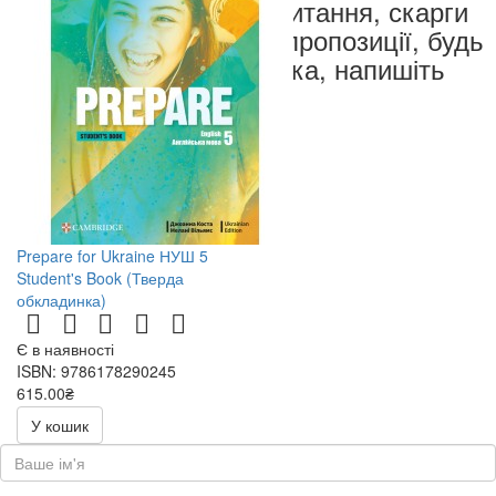
запитання, скарги
чи пропозиції, будь
ласка, напишіть
нам
Prepare for Ukraine НУШ 5
Student's Book (Тверда
обкладинка)
Є в наявності
ISBN: 9786178290245
615.00₴
У кошик