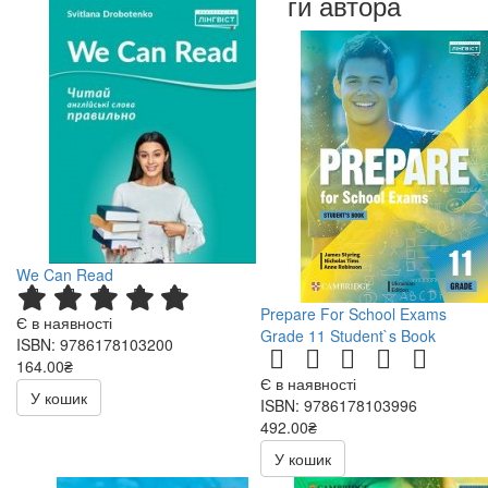
Книги автора
We Can Read
Prepare For School Exams
Є в наявності
Grade 11 Student`s Book
ISBN: 9786178103200
164.00₴
Є в наявності
У кошик
ISBN: 9786178103996
492.00₴
У кошик