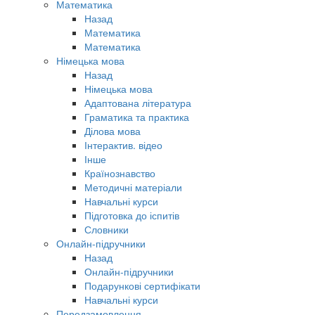
Математика
Назад
Математика
Математика
Німецька мова
Назад
Німецька мова
Адаптована література
Граматика та практика
Ділова мова
Інтерактив. відео
Інше
Країнознавство
Методичні матеріали
Навчальні курси
Підготовка до іспитів
Словники
Онлайн-підручники
Назад
Онлайн-підручники
Подарункові сертифікати
Навчальні курси
Передзамовлення