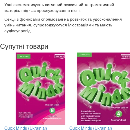
Учні систематизують вивчений лексичний та граматичний
матеріал під час прослуховування пісні.
Секції з фоніксами спрямовані на розвиток та удосконалення
умінь читання, супроводжуються ілюстраціями та мають
аудіосупровід.
Супутні товари
Quick Minds (Ukrainian
Quick Minds (Ukrainian