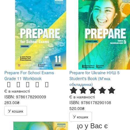
Prepare For School Exams
Prepare for Ukraine НУШ 5
Grade 11 Workbook
Student's Book (М'яка
обкладинка)
Є в наявності
ISBN: 9786178290009
Є в наявності
283.00₴
ISBN: 9786178290108
520.00₴
У кошик
У кошик
Якщо у Вас є