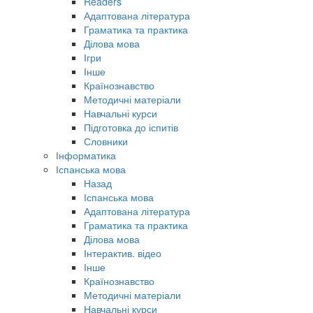
Readers
Адаптована література
Граматика та практика
Ділова мова
Ігри
Інше
Країнознавство
Методичні матеріали
Навчальні курси
Підготовка до іспитів
Словники
Інформатика
Іспанська мова
Назад
Іспанська мова
Адаптована література
Граматика та практика
Ділова мова
Інтерактив. відео
Інше
Країнознавство
Методичні матеріали
Навчальні курси