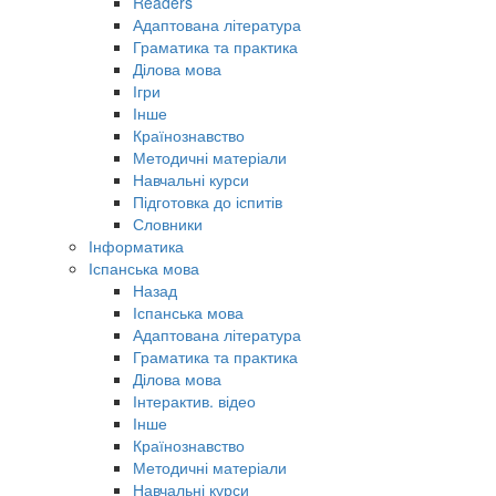
Readers
Адаптована література
Граматика та практика
Ділова мова
Ігри
Інше
Країнознавство
Методичні матеріали
Навчальні курси
Підготовка до іспитів
Словники
Інформатика
Іспанська мова
Назад
Іспанська мова
Адаптована література
Граматика та практика
Ділова мова
Інтерактив. відео
Інше
Країнознавство
Методичні матеріали
Навчальні курси