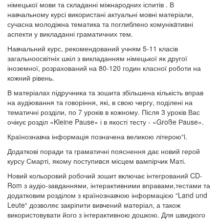
німецької мови та складанні міжнародних іспитів . В
навчальному курсі використані актуальні мовні матеріали,
сучасна молодіжна тематика та поглиблено комунікaтивні
аспекти у викладанні граматичних тем.
Навчальний курс, рекомендований учням 5-11 класів
загальноосвітніх шкіл з викладанням німецької як другої
іноземної, розрахований на 80-120 годин класної роботи на
кожний рівень.
В матеріалах підручника та зошита збільшена кількість вправ
на аудіювання та говоріння, які, в свою чергу, поділені на
тематичні розділи, по 7 уроків в кожному. Після 3 уроків Вас
очікує розділ «Kleine Pause» і в якості тесту - «Große Рause».
Країнознавча інформація позначена великою літерою“i.
Додаткові поради та граматичні пояснення дає новий герой
курсу Смарті, якому поступився місцем вампірчик Маті.
Новий кольоровий робочий зошит включає інтегрований CD-
Rom з аудіо-завданнями, інтерактивними вправами,тестами та
додатковим розділом з країнознавчою інформацією “Land und
Leute“ дозволяє закріпити вивчений матеріал, а також
використовувати його з інтерактивною дошкою. Для швидкого