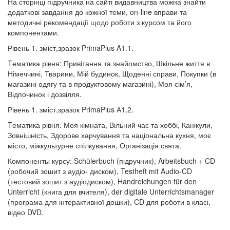
На сторінці підручника на сайті видавництва можна знайти
додаткові завдання до кожної теми, on-line вправи та
методичні рекомендації щодо роботи з курсом та його
компонентами.
Рівень 1. зміст,зразок PrimaPlus A1.1.
Tематика рівня: Привітання та знайомство, Шкільне життя в
Німеччині, Тварини, Мій будинок, Щоденні справи, Покупки (в
магазині одягу та в продуктовому магазині), Моя сім’я,
Відпочинок і дозвілля.
Рівень 1. зміст,зразок PrimaPlus А1.2.
Tематика рівня: Моя кімната, Вільний час та хоббі, Канікули,
Зовнішність, Здорове харчування та національна кухня, моє
місто, міжкультурне спілкування, Організація свята.
Компоненты курсу: Schülerbuch (підручник), Arbeitsbuch + CD
(робочий зошит з аудіо- диском), Testheft mit Audio-CD
(тестовий зошит з аудіодиском), Handreichungen für den
Unterricht (книга для вчителя), der digitale Unterrichtsmanager
(програма для інтерактивної дошки), CD для роботи в класі,
відео DVD.