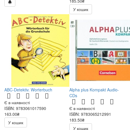
185.50₴
371.00₴
У кошик
ABC-Detektiv. Worterbuch
Alpha plus Kompakt Audio-
CDs
Є в наявності
ISBN: 9783061017590
Є в наявності
163.00₴
ISBN: 9783065212991
326.00₴
183.50₴
У кошик
367.00₴
У кошик