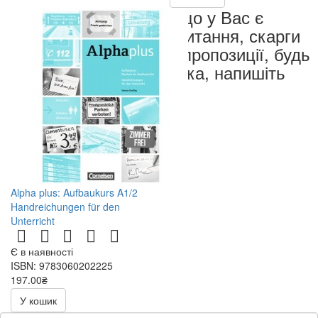
Якщо у Вас є
запитання, скарги
чи пропозиції, будь
ласка, напишіть
нам
Alpha plus: Aufbaukurs A1/2
Handreichungen für den
Unterricht
Є в наявності
ISBN: 9783060202225
197.00₴
394.00₴
У кошик