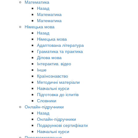
Математика
Назад
Математика
Математика
Німецька мова
Назад
Німецька мова
Адаптована література
Граматика та практика
Ділова мова
Інтерактив. відео
Інше
Країнознавство
Методичні матеріали
Навчальні курси
Підготовка до іспитів
Словники
Онлайн-підручники
Назад
Онлайн-підручники
Подарункові сертифікати
Навчальні курси
Передзамовлення