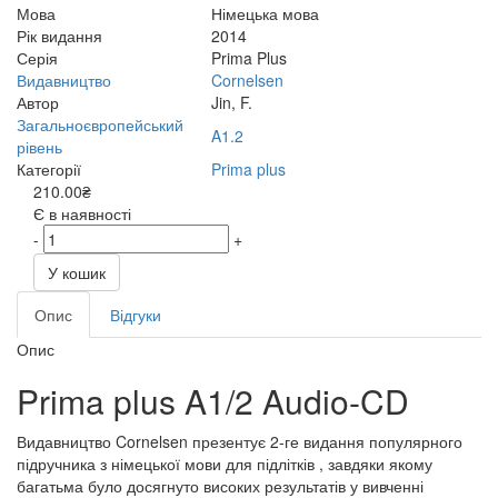
Мова
Німецька мова
Рік видання
2014
Серія
Prima Plus
Видавництво
Cornelsen
Автор
Jin, F.
Загальноєвропейський
A1.2
рівень
Категорії
Prima plus
210.00₴
Є в наявності
-
+
У кошик
Опис
Відгуки
Опис
Prima plus A1/2 Audio-CD
Видавництво Cornelsen презентує 2-ге видання популярного
підручника з німецької мови для підлітків , завдяки якому
багатьма було досягнуто високих результатів у вивченні