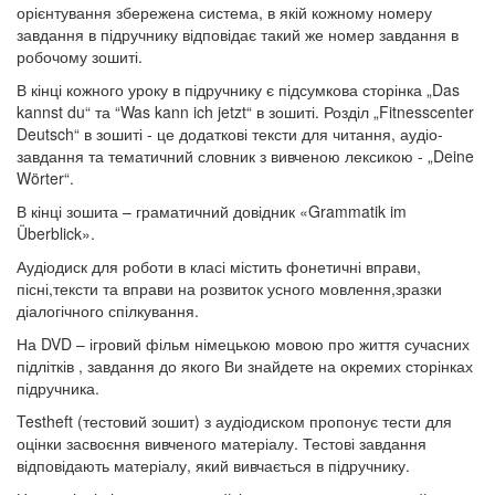
орієнтування збережена система, в якій кожному номеру
завдання в підручнику відповідає такий же номер завдання в
робочому зошиті.
В кінці кожного уроку в підручнику є підсумкова сторінка „Das
kannst du“ та “Was kann ich jetzt“ в зошиті. Розділ „Fitnesscenter
Deutsch“ в зошиті - це додаткові тексти для читання, аудіо-
завдання та тематичний словник з вивченою лексикою - „Deine
Wörter“.
В кінці зошита – граматичний довідник «Grammatik im
Überblick».
Аудіодиск для роботи в класі містить фонетичні вправи,
пісні,тексти та вправи на розвиток усного мовлення,зразки
діалогічного спілкування.
На DVD – ігровий фільм німецькою мовою про життя сучасних
підлітків , завдання до якого Ви знайдете на окремих сторінках
підручника.
Testheft (тестовий зошит) з аудіодиском пропонує тести для
оцінки засвоєння вивченого матеріалу. Тестові завдання
відповідають матеріалу, який вивчається в підручнику.