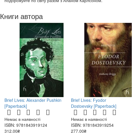
подорожуйте по світу разом з Аланом Карлсоном.
Книги автора
Brief Lives: Alexander Pushkin
Brief Lives: Fyodor
[Paperback]
Dostoevsky [Paperback]
Немає в наявності
Немає в наявності
ISBN: 9781843919124
ISBN: 9781843919254
312.00₴
277.00₴