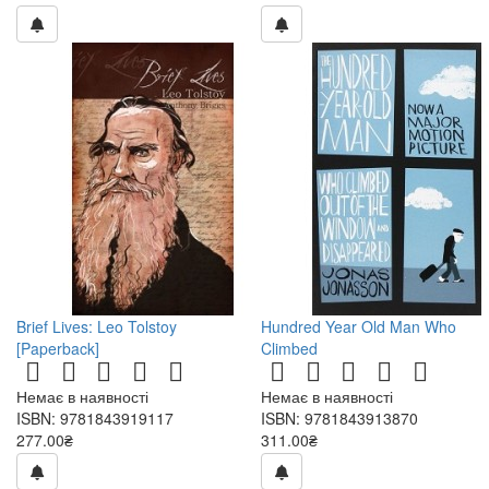
Brief Lives: Leo Tolstoy
Hundred Year Old Man Who
[Paperback]
Climbed
Немає в наявності
Немає в наявності
ISBN: 9781843919117
ISBN: 9781843913870
277.00₴
311.00₴