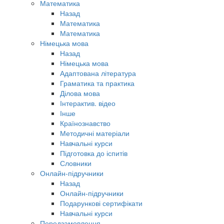
Математика
Назад
Математика
Математика
Німецька мова
Назад
Німецька мова
Адаптована література
Граматика та практика
Ділова мова
Інтерактив. відео
Інше
Країнознавство
Методичні матеріали
Навчальні курси
Підготовка до іспитів
Словники
Онлайн-підручники
Назад
Онлайн-підручники
Подарункові сертифікати
Навчальні курси
Передзамовлення