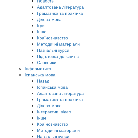
Readers
Адаптована література
Граматика та практика
Ділова мова
Ігри
Інше
Країнознавство
Методичні матеріали
Навчальні курси
Підготовка до іспитів
Словники
Інформатика
Іспанська мова
Назад
Іспанська мова
Адаптована література
Граматика та практика
Ділова мова
Інтерактив. відео
Інше
Країнознавство
Методичні матеріали
Навчальні курси