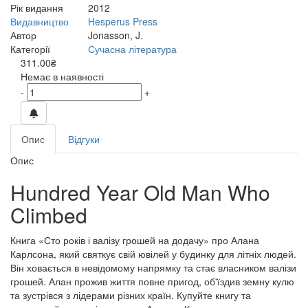
Рік видання
2012
Видавництво
Hesperus Press
Автор
Jonasson, J.
Категорії
Сучасна література
311.00₴
Немає в наявності
-
+
Опис
Відгуки
Опис
Hundred Year Old Man Who
Climbed
Книга «Сто років і валізу грошей на додачу» про Алана
Карлсона, який святкує свій ювілей у будинку для літніх людей.
Він ховається в невідомому напрямку та стає власником валізи
грошей. Алан прожив життя повне пригод, об'їздив земну кулю
та зустрівся з лідерами різних країн. Купуйте книгу та