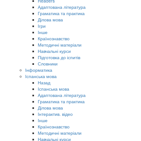
Readers
Адаптована література
Граматика та практика
Ділова мова
Ігри
Інше
Країнознавство
Методичні матеріали
Навчальні курси
Підготовка до іспитів
Словники
Інформатика
Іспанська мова
Назад
Іспанська мова
Адаптована література
Граматика та практика
Ділова мова
Інтерактив. відео
Інше
Країнознавство
Методичні матеріали
Навчальні курси