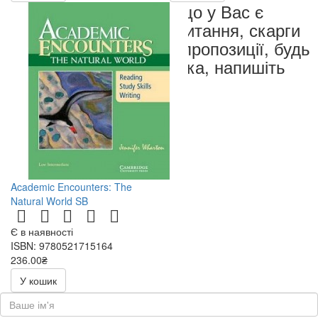
Якщо у Вас є
запитання, скарги
чи пропозиції, будь
ласка, напишіть
нам
Academic Encounters: The
Natural World SB
Є в наявності
ISBN: 9780521715164
236.00₴
472.00₴
У кошик