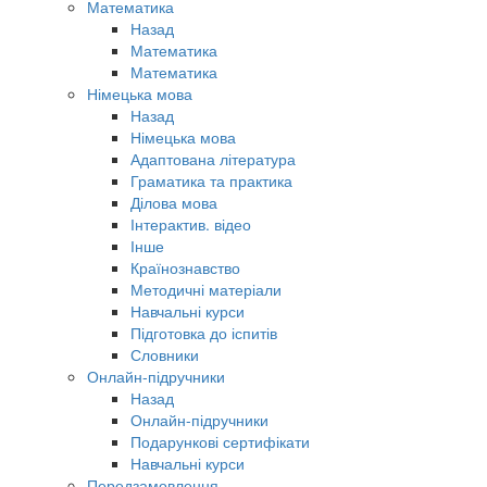
Математика
Назад
Математика
Математика
Німецька мова
Назад
Німецька мова
Адаптована література
Граматика та практика
Ділова мова
Інтерактив. відео
Інше
Країнознавство
Методичні матеріали
Навчальні курси
Підготовка до іспитів
Словники
Онлайн-підручники
Назад
Онлайн-підручники
Подарункові сертифікати
Навчальні курси
Передзамовлення