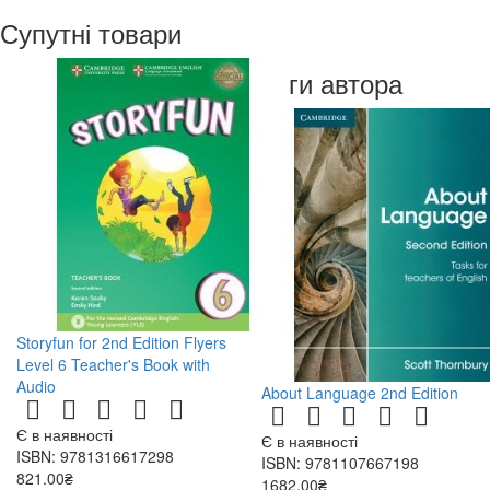
Супутні товари
Книги автора
Storyfun for 2nd Edition Flyers
Level 6 Teacher's Book with
Audio
About Language 2nd Edition
Є в наявності
Є в наявності
ISBN: 9781316617298
ISBN: 9781107667198
821.00₴
1682.00₴