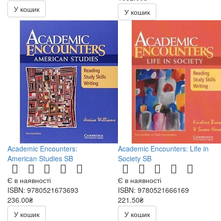
У кошик
У кошик
Academic Encounters:
Academic Encounters: Life in
American Studies SB
Society SB
Є в наявності
Є в наявності
ISBN: 9780521673693
ISBN: 9780521666169
236.00₴
221.50₴
472.00₴
443.00₴
У кошик
У кошик