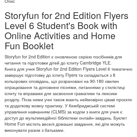
Опис
Storyfun for 2nd Edition Flyers
Level 6 Student's Book with
Online Activities and Home
Fun Booklet
Storyfun for 2nd Edition є оновленою серією посібників для
читання та підготовки дітей до іспиту Cambridge YLE.
Книга для учня Storyfun for 2nd Edition Flyers Level 6 тематично
завершує підготовку до іспиту Flyers та складається з 8
кольорових оповідань, що розраховані на 90-180 хвилин
опрацювання та доповнені піснями, питаннями у стилістиці
іспиту та вправами для засвоєння граматики та лексики
розділу. Поза ними учні також мають неймовірно цікаві проєкти
та додаткову мовну практику. У Кембриджській системі
управління навчанням (CLMS) за кодом з книги для учня є
доступ до мультимедійної бібліотеки онлайн-завдань. Буклет
Home Fun містить веселі домашні завдання, які діти можуть
виконувати разом з батьками.