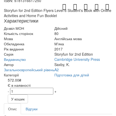
ISBN:
9781316617250
Storyfun for 2nd Edition Flyers Level 6 Student's Book with Online
Activities and Home Fun Booklet
Характеристики
Дозвіл МОН
Дійсний
Кількість сторінок
80
Мова
Англійська мова
Обкладинка
М'яка
Рік видання
2017
Серія
Storyfun for 2nd Edition
Видавництво
Cambridge University Press
Автор
Saxby, K.
Загальноєвропейський рівень
A2
Категорії
Підготовка для дітей
572.00₴
Є в наявності
-
+
У кошик
Опис
Відгуки