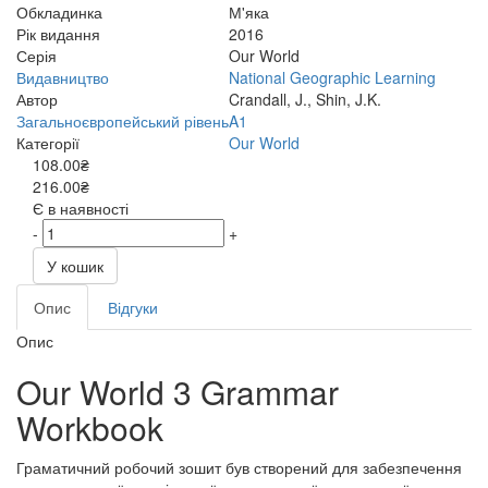
Обкладинка
М'яка
Рік видання
2016
Серія
Our World
Видавництво
National Geographic Learning
Автор
Crandall, J., Shin, J.K.
Загальноєвропейський рівень
A1
Категорії
Our World
108.00₴
216.00₴
Є в наявності
-
+
У кошик
Опис
Відгуки
Опис
Our World 3 Grammar
Workbook
Граматичний робочий зошит був створений для забезпечення