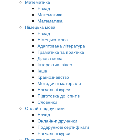
Математика
Назад
Математика
Математика
Німецька мова
Назад
Німецька мова
Адаптована література
Граматика та практика
Ділова мова
Інтерактив. відео
Інше
Країнознавство
Методичні матеріали
Навчальні курси
Підготовка до іспитів
Словники
Онлайн-підручники
Назад
Онлайн-підручники
Подарункові сертифікати
Навчальні курси
Передзамовлення