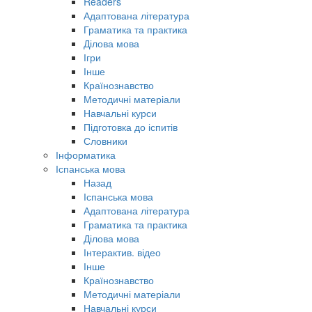
Readers
Адаптована література
Граматика та практика
Ділова мова
Ігри
Інше
Країнознавство
Методичні матеріали
Навчальні курси
Підготовка до іспитів
Словники
Інформатика
Іспанська мова
Назад
Іспанська мова
Адаптована література
Граматика та практика
Ділова мова
Інтерактив. відео
Інше
Країнознавство
Методичні матеріали
Навчальні курси