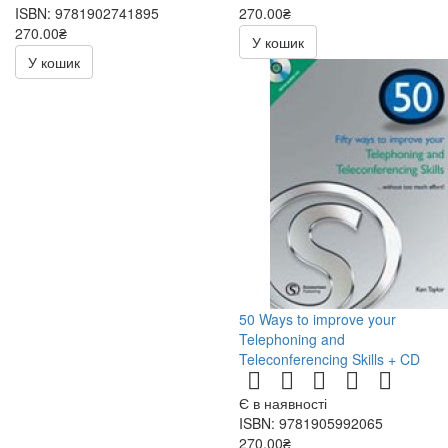
ISBN: 9781902741895
270.00₴
270.00₴
540.00₴
У кошик
540.00₴
У кошик
50 Ways to improve your
Telephoning and
Teleconferencing Skills + CD
Є в наявності
ISBN: 9781905992065
270.00₴