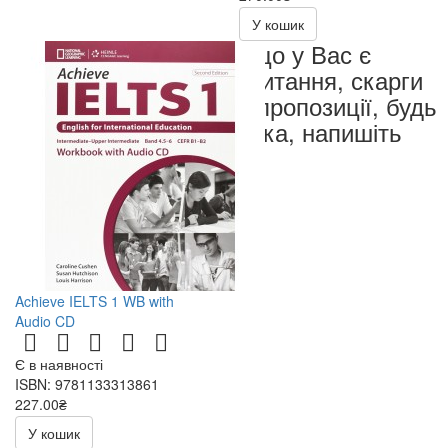
540.00₴
У кошик
Якщо у Вас є
запитання, скарги
чи пропозиції, будь
ласка, напишіть
нам
Achieve IELTS 1 WB with
Audio CD
Є в наявності
ISBN: 9781133313861
227.00₴
454.00₴
У кошик