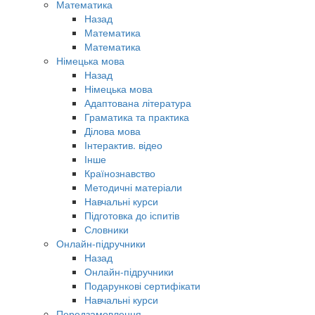
Математика
Назад
Математика
Математика
Німецька мова
Назад
Німецька мова
Адаптована література
Граматика та практика
Ділова мова
Інтерактив. відео
Інше
Країнознавство
Методичні матеріали
Навчальні курси
Підготовка до іспитів
Словники
Онлайн-підручники
Назад
Онлайн-підручники
Подарункові сертифікати
Навчальні курси
Передзамовлення