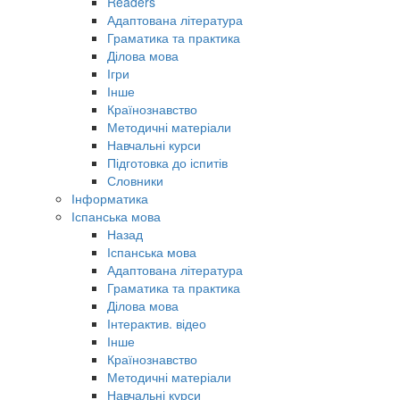
Readers
Адаптована література
Граматика та практика
Ділова мова
Ігри
Інше
Країнознавство
Методичні матеріали
Навчальні курси
Підготовка до іспитів
Словники
Інформатика
Іспанська мова
Назад
Іспанська мова
Адаптована література
Граматика та практика
Ділова мова
Інтерактив. відео
Інше
Країнознавство
Методичні матеріали
Навчальні курси