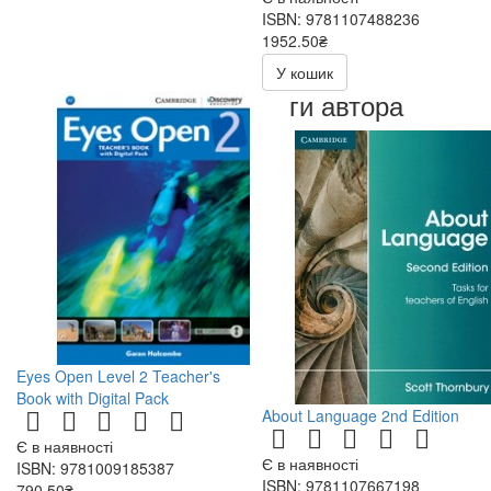
ISBN: 9781107488236
1952.50₴
3905.00₴
У кошик
Книги автора
Eyes Open Level 2 Teacher's
Book with Digital Pack
About Language 2nd Edition
Є в наявності
Є в наявності
ISBN: 9781009185387
ISBN: 9781107667198
790.50₴