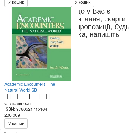
У кошик
У кошик
Якщо у Вас є
запитання, скарги
чи пропозиції, будь
ласка, напишіть
нам
Academic Encounters: The
Natural World SB
Є в наявності
ISBN: 9780521715164
236.00₴
472.00₴
У кошик