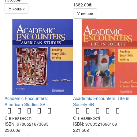
1682.00₴
930.00₴
У кошик
У кошик
Academic Encounters:
Academic Encounters: Life in
American Studies SB
Society SB
Є в наявності
Є в наявності
ISBN: 9780521673693
ISBN: 9780521666169
236.00₴
221.50₴
472.00₴
443.00₴