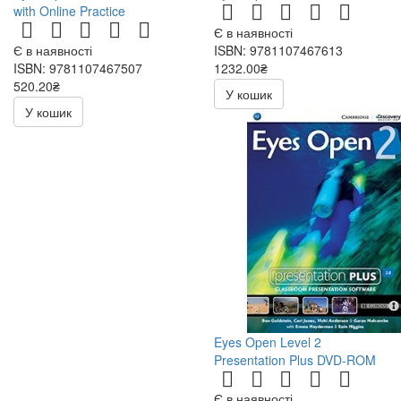
with Online Practice
Є в наявності
Є в наявності
ISBN: 9781107467613
ISBN: 9781107467507
1232.00₴
520.20₴
2464.00₴
У кошик
612.00₴
У кошик
Eyes Open Level 2
Presentation Plus DVD-ROM
Є в наявності