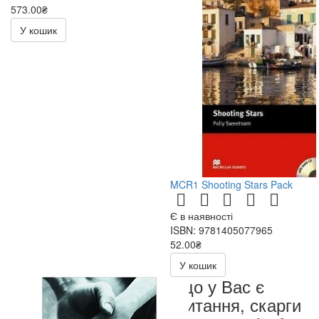
573.00₴
У кошик
MCR1 Shooting Stars Pack
Є в наявності
ISBN: 9781405077965
52.00₴
У кошик
Якщо у Вас є
запитання, скарги