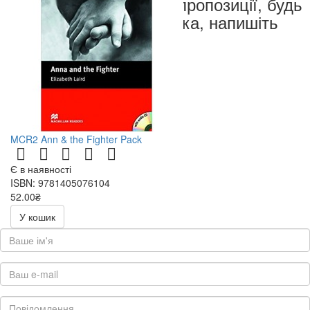
чи пропозиції, будь
ласка, напишіть
нам
MCR2 Ann & the Fighter Pack
Є в наявності
ISBN: 9781405076104
52.00₴
У кошик