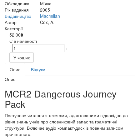
Обкладинка
М'яка
Рік видання
2005
Видавництво
Macmillan
Автор
Cox, A.
Категорії
52.00₴
Є в наявності
-
+
У кошик
Опис
Відгуки
Опис
MCR2 Dangerous Journey
Pack
Поступове читання з текстами, адаптованими відповідно до
рівня знань учнів про словниковий запас та граматичні
структури. Включає аудіо компакт-диск із повним записом
прочитаного.