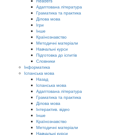
Readers
Адаптована література
Граматика та практика
Ділова мова
Ігри
Інше
Країнознавство
Методичні матеріали
Навчальні курси
Підготовка до іспитів
Словники
Інформатика
Іспанська мова
Назад
Іспанська мова
Адаптована література
Граматика та практика
Ділова мова
Інтерактив. відео
Інше
Країнознавство
Методичні матеріали
Навчальні курси