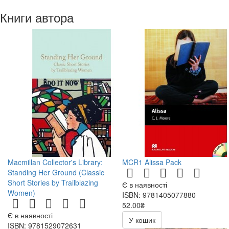
Книги автора
Macmillan Collector's Library:
MCR1 Alissa Pack
Standing Her Ground (Classic
Short Stories by Trailblazing
Є в наявності
Women)
ISBN: 9781405077880
52.00₴
Є в наявності
У кошик
ISBN: 9781529072631