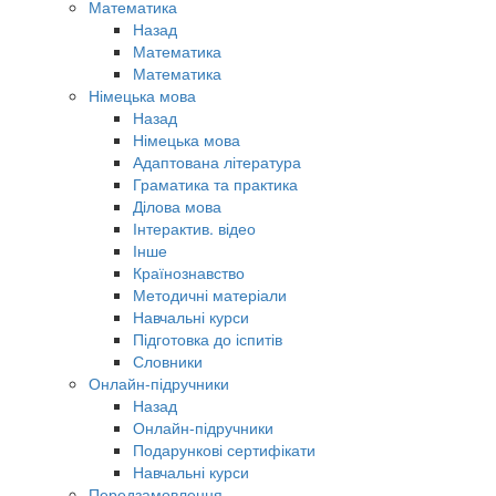
Математика
Назад
Математика
Математика
Німецька мова
Назад
Німецька мова
Адаптована література
Граматика та практика
Ділова мова
Інтерактив. відео
Інше
Країнознавство
Методичні матеріали
Навчальні курси
Підготовка до іспитів
Словники
Онлайн-підручники
Назад
Онлайн-підручники
Подарункові сертифікати
Навчальні курси
Передзамовлення