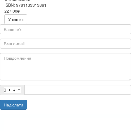
ISBN: 9781133313861
227.00₴
454.00₴
У кошик
Надіслати