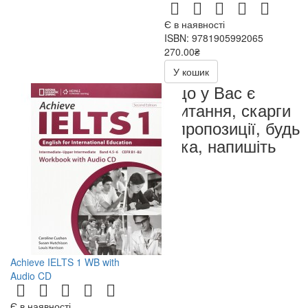
Є в наявності
ISBN: 9781905992065
270.00₴
540.00₴
У кошик
Якщо у Вас є
запитання, скарги
чи пропозиції, будь
ласка, напишіть
нам
Achieve IELTS 1 WB with
Audio CD
Є в наявності