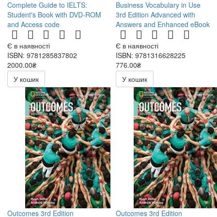
Complete Guide to IELTS:
Business Vocabulary in Use
Student's Book with DVD-ROM
3rd Edition Advanced with
and Access code
Answers and Enhanced eBook
Є в наявності
Є в наявності
ISBN: 9781285837802
ISBN: 9781316628225
2000.00₴
776.00₴
У кошик
У кошик
Outcomes 3rd Edition
Outcomes 3rd Edition