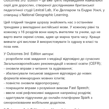
Outcomes 3rd Edition – це вже третє перевидання навчальної
серії для дорослих, створеної дослідниками британської
педагогічної студії Lexical Lab, Х'ю Делларом та Ендрю Уоклі, у
співпраці з National Geographic Learning.
Цей плідний тандем щоразу знайомить нас з останніми
трендами у викладанні англійської мови. У кожному рівні та
кожному з 16 розділів вони кажуть вчителям та учням, що не
варто вчити окремі слова, адже це марна трата часу. Краще
вивчати цілі вислови й використовувати їх одразу в класі та
поза ним.
У Outcomes 3rd Edition автори:
- розробили нові завдання з медіації відповідно до сучасних
Загальноєвропейських рекомендацій з мовної освіти (CEFR);
- оновили вправи з читання та аудіювання;
- збалансували письмові завдання відповідно до нових
форматів міжнародних мовних іспитів;
- повністю оновили відеопрограму;
- покращили вправи з розуміння вимови Fast Speech;
- ввели нові рефлексивні завдання наприкінці розділів;
- адаптували підручники до онлайн-платформи Spark з
синхронізованим мобільним додатком.