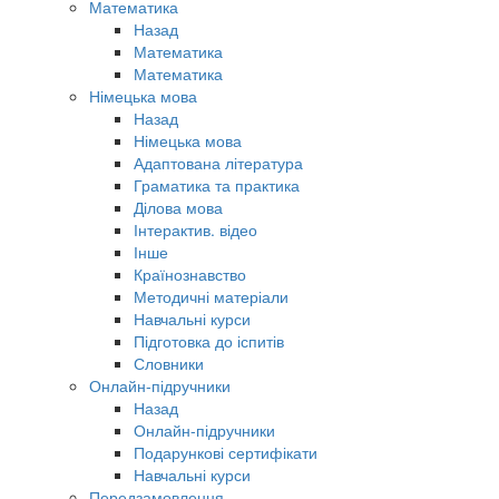
Математика
Назад
Математика
Математика
Німецька мова
Назад
Німецька мова
Адаптована література
Граматика та практика
Ділова мова
Інтерактив. відео
Інше
Країнознавство
Методичні матеріали
Навчальні курси
Підготовка до іспитів
Словники
Онлайн-підручники
Назад
Онлайн-підручники
Подарункові сертифікати
Навчальні курси
Передзамовлення