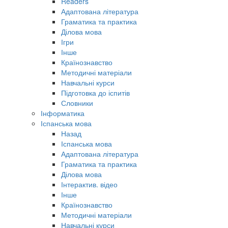
Readers
Адаптована література
Граматика та практика
Ділова мова
Ігри
Інше
Країнознавство
Методичні матеріали
Навчальні курси
Підготовка до іспитів
Словники
Інформатика
Іспанська мова
Назад
Іспанська мова
Адаптована література
Граматика та практика
Ділова мова
Інтерактив. відео
Інше
Країнознавство
Методичні матеріали
Навчальні курси