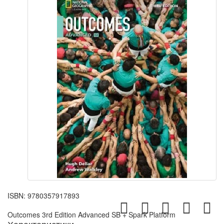
ISBN:
9780357917893
Outcomes 3rd Edition Advanced SB + Spark Platform