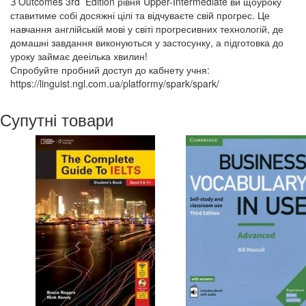
З Outcomes 3rd Edition рівня Upper-Intermediate ви щоуроку
ставитиме собі досяжні цілі та відчуваєте свій прогрес. Це
навчання англійській мові у світі прогресивних технологій, де
домашні завдання виконуються у застосунку, а підготовка до
уроку займає дееілька хвилин!
Спробуйте пробний доступ до кабнету учня:
https://linguist.ngl.com.ua/platformy/spark/spark/
Супутні товари