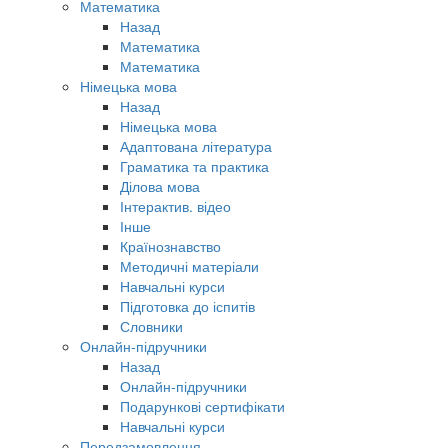
Математика
Назад
Математика
Математика
Німецька мова
Назад
Німецька мова
Адаптована література
Граматика та практика
Ділова мова
Інтерактив. відео
Інше
Країнознавство
Методичні матеріали
Навчальні курси
Підготовка до іспитів
Словники
Онлайн-підручники
Назад
Онлайн-підручники
Подарункові сертифікати
Навчальні курси
Передзамовлення