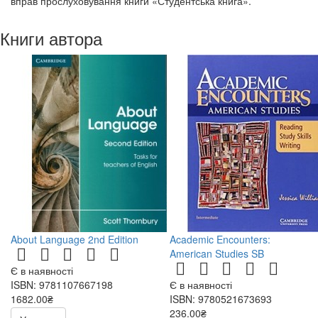
вправ прослуховування книги «Студентська книга».
Книги автора
About Language 2nd Edition
Academic Encounters:
American Studies SB
Є в наявності
ISBN: 9781107667198
Є в наявності
1682.00₴
ISBN: 9780521673693
236.00₴