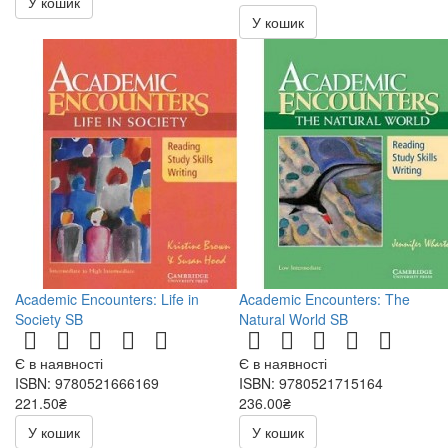
У кошик
472.00₴
У кошик
Academic Encounters: Life in
Academic Encounters: The
Society SB
Natural World SB
Є в наявності
Є в наявності
ISBN: 9780521666169
ISBN: 9780521715164
221.50₴
236.00₴
443.00₴
472.00₴
У кошик
У кошик