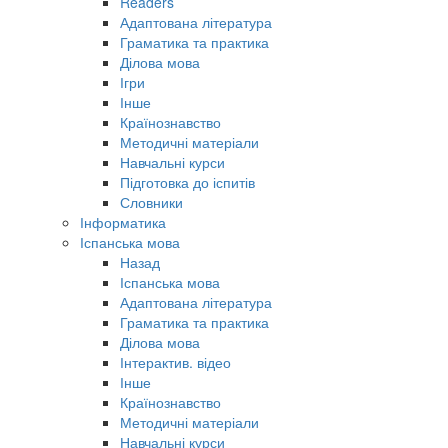
Readers
Адаптована література
Граматика та практика
Ділова мова
Ігри
Інше
Країнознавство
Методичні матеріали
Навчальні курси
Підготовка до іспитів
Словники
Інформатика
Іспанська мова
Назад
Іспанська мова
Адаптована література
Граматика та практика
Ділова мова
Інтерактив. відео
Інше
Країнознавство
Методичні матеріали
Навчальні курси