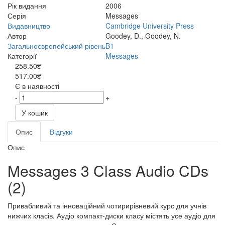
Рік видання
2006
Серія
Messages
Видавництво
Cambridge University Press
Автор
Goodey, D., Goodey, N.
Загальноєвропейський рівень
B1
Категорії
Messages
258.50₴
517.00₴
Є в наявності
-
+
У кошик
Опис
Відгуки
Опис
Messages 3 Class Audio CDs
(2)
Привабливий та інноваційний чотирирівневий курс для учнів
нижчих класів. Аудіо компакт-диски класу містять усе аудіо для