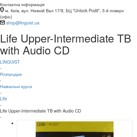
Контактна інформація
м. Київ, вул. Нижній Вал 17/8, БЦ "Unlock Podil", 3-й поверх
(офіс)
shop@linguist.ua
Life Upper-Intermediate TB
with Audio CD
LINGUIST
-
Розпродаж
-
Навчальні курси
-
Life
-
Life Upper-Intermediate TB with Audio CD
-