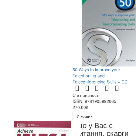
50 Ways to improve your
Telephoning and
Teleconferencing Skills + CD
Є в наявності
ISBN: 9781905992065
270.00₴
540.00₴
У кошик
Якщо у Вас є
запитання, скарги