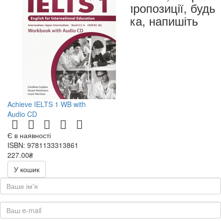
чи пропозиції, будь
ласка, напишіть
нам
Achieve IELTS 1 WB with
Audio CD
Є в наявності
ISBN: 9781133313861
227.00₴
454.00₴
У кошик