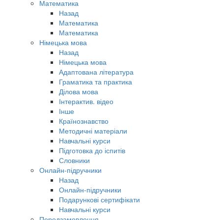
Математика
Назад
Математика
Математика
Німецька мова
Назад
Німецька мова
Адаптована література
Граматика та практика
Ділова мова
Інтерактив. відео
Інше
Країнознавство
Методичні матеріали
Навчальні курси
Підготовка до іспитів
Словники
Онлайн-підручники
Назад
Онлайн-підручники
Подарункові сертифікати
Навчальні курси
Передзамовлення