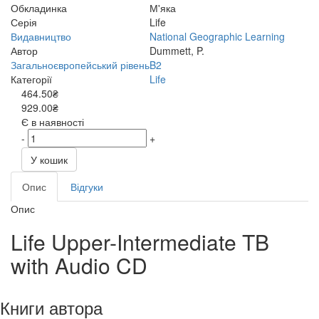
Обкладинка
М'яка
Серія
Life
Видавництво
National Geographic Learning
Автор
Dummett, P.
Загальноєвропейський рівень
B2
Категорії
Life
464.50₴
929.00₴
Є в наявності
-
+
У кошик
Опис
Відгуки
Опис
Life Upper-Intermediate TB
with Audio CD
Книги автора