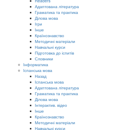
Readers
Адаптована література
Граматика та практика
Ділова мова
Ігри
Інше
Країнознавство
Методичні матеріали
Навчальні курси
Підготовка до іспитів
Словники
Інформатика
Іспанська мова
Назад
Іспанська мова
Адаптована література
Граматика та практика
Ділова мова
Інтерактив. відео
Інше
Країнознавство
Методичні матеріали
Навчальні курси