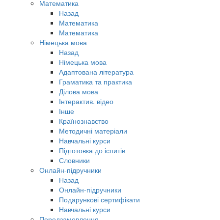
Математика
Назад
Математика
Математика
Німецька мова
Назад
Німецька мова
Адаптована література
Граматика та практика
Ділова мова
Інтерактив. відео
Інше
Країнознавство
Методичні матеріали
Навчальні курси
Підготовка до іспитів
Словники
Онлайн-підручники
Назад
Онлайн-підручники
Подарункові сертифікати
Навчальні курси
Передзамовлення