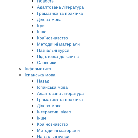
Readers
Адаптована література
Граматика та практика
Ділова мова
Ігри
Інше
Країнознавство
Методичні матеріали
Навчальні курси
Підготовка до іспитів
Словники
Інформатика
Іспанська мова
Назад
Іспанська мова
Адаптована література
Граматика та практика
Ділова мова
Інтерактив. відео
Інше
Країнознавство
Методичні матеріали
Навчальні курси