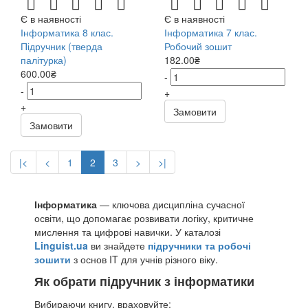
Є в наявності
Є в наявності
Інформатика 8 клас.
Інформатика 7 клас.
Підручник (тверда
Робочий зошит
палітурка)
182.00₴
600.00₴
-
-
+
+
Замовити
Замовити
|<
<
1
2
3
>
>|
Інформатика
— ключова дисципліна сучасної
освіти, що допомагає розвивати логіку, критичне
мислення та цифрові навички. У каталозі
Linguist.ua
ви знайдете
підручники та робочі
зошити
з основ IT для учнів різного віку.
Як обрати підручник з інформатики
Вибираючи книгу, враховуйте: