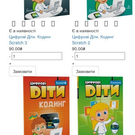
671
2024
673
2026
Серія
6782
Інформатика 5 клас
6795
Цифрові Діти
Є в наявності
Є в наявності
Цифрові Діти. Кодинг
Цифрові Діти. Кодинг
Видавництво
Scratch 3
Scratch 2
992
Formula
90.00₴
90.00₴
-
-
+
+
Замовити
Замовити