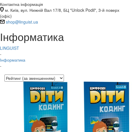
Контактна інформація
м. Київ, вул. Нижній Вал 17/8, БЦ "Unlock Podil", 3-й поверх
(офіс)
shop@linguist.ua
Інформатика
LINGUIST
-
Інформатика
-
Пошук
Ціна
₴
–
₴
Общие
Автор (укр)
11266
Біос, Д.