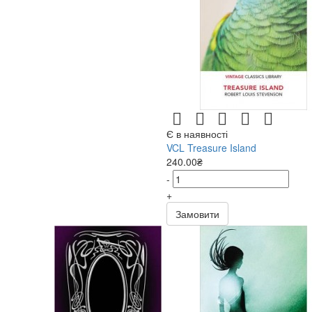
7092
Auster, P.
7093
Autin, A.
7094
Autores, V.
7095
Awad, M.
7098
Bachelor, M.
7100
Bachman, R., King, S.
7101
Backman, F.
Є в наявності
7103
Baggini, G., Makaro, A.
VCL Treasure Island
7104
Baggott, S., Leyhane V.
240.00₴
7105
Baggott, S.
-
7106
Bagshawe, T.
+
7110
Bailey, D.
Замовити
7111
Bailey, G.
7113
Bailey, T.
7116
Baker, C.
7118
Baker, W.
7121
Balda, A., Kublin, M.