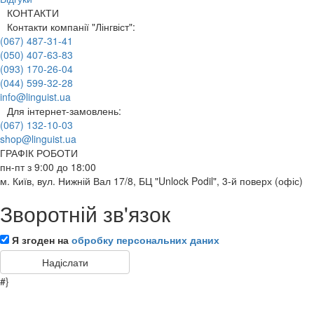
7212
Beaumers, B.
КОНТАКТИ
Контакти компанії "Лінгвіст":
7213
Beauvoir, S.de
(067) 487-31-41
7215
Beckett, Ch., Ball, J.
(050) 407-63-83
7216
Beckett, N.
(093) 170-26-04
7217
Becks-Malorny, U.
(044) 599-32-28
info@linguist.ua
7218
Becky, A
Для інтернет-замовлень:
7220
Beddow, D.
(067) 132-10-03
7221
Bee, S.
shop@linguist.ua
ГРАФІК РОБОТИ
7222
Beecham, A.
пн-пт з 9:00 до 18:00
7223
Beevor, A.
м. Київ, вул. Нижній Вал 17/8, БЦ "Unlock Podil", 3-й поверх (офіс)
7225
Behn, A.
Зворотній зв'язок
7226
Belcher, A.
7227
Belfort, J.
Я згоден на
обробку персональних даних
7228
Belim, V.
7229
Bell, A.
#}
7230
Bell, P.G.
7231
Bell, R.