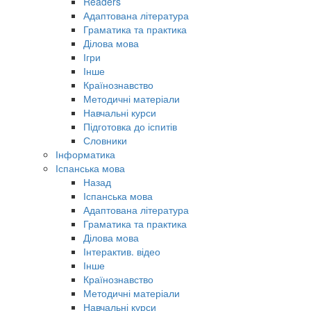
Readers
Адаптована література
Граматика та практика
Ділова мова
Ігри
Інше
Країнознавство
Методичні матеріали
Навчальні курси
Підготовка до іспитів
Словники
Інформатика
Іспанська мова
Назад
Іспанська мова
Адаптована література
Граматика та практика
Ділова мова
Інтерактив. відео
Інше
Країнознавство
Методичні матеріали
Навчальні курси