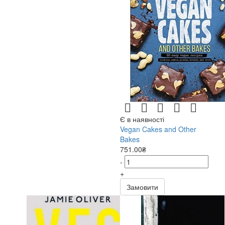
7045
Apps, P.
7047
Aral, S.
7048
Archer, A.
7053
Archer, J.
7054
Archibugi, D., Pease, A.
7055
Archive for Research in Archetypal Symbolism
7057
Arendt, H.
7058
Arengo, S.
7059
Arikawa, H.
Є в наявності
Vegan Cakes and Other
7060
Aristotle
Bakes
7061
Arlidge, M.J.
751.00₴
7062
Arlon, P.
-
7063
Armas, E.
+
7064
Armentrout, J. L.
Замовити
7066
Armitage, R.
7068
Arnold, M.
7069
Arnold, N.