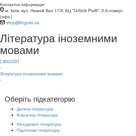
Контактна інформація
м. Київ, вул. Нижній Вал 17/8, БЦ "Unlock Podil", 3-й поверх
(офіс)
shop@linguist.ua
Література іноземними
мовами
LINGUIST
-
Література іноземними мовами
-
Оберіть підкатегорію
Пошук
Дитяча література
Ціна
Класична література
₴
–
₴
Нехудожня література
Категорії
Підліткова література
2862
Дитяча література