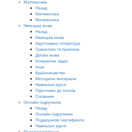
Математика
Назад
Математика
Математика
Німецька мова
Назад
Німецька мова
Адаптована література
Граматика та практика
Ділова мова
Інтерактив. відео
Інше
Країнознавство
Методичні матеріали
Навчальні курси
Підготовка до іспитів
Словники
Онлайн-підручники
Назад
Онлайн-підручники
Подарункові сертифікати
Навчальні курси
Передзамовлення