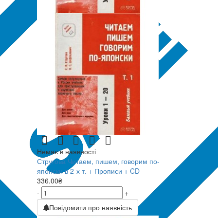
Немає в наявності
Стругова Читаем, пишем, говорим по-
японски в 2-х т. + Прописи + CD
336.00₴
-
+
Повідомити про наявність