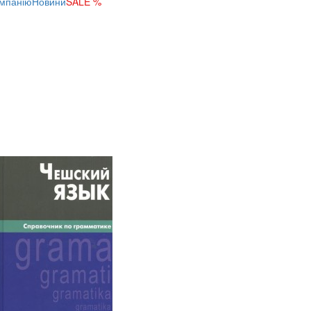
мпанію
Новини
SALE %