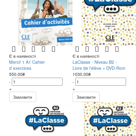
Є в наявності
Є в наявності
Merci! 1 A1 Cahier
LaClasse - Niveau B2 -
d`exercices
Livre de l'élève + DVD-Rom
550.00₴
1030.00₴
-
-
+
+
Замовити
Замовити