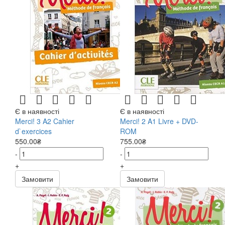
Є в наявності
Є в наявності
Merci! 3 A2 Cahier
Merci! 2 A1 Livre + DVD-
d`exercices
ROM
550.00₴
755.00₴
-
-
+
+
Замовити
Замовити