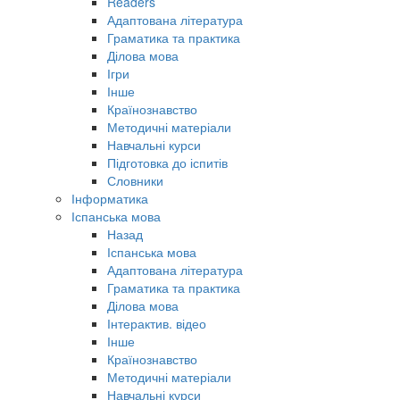
Readers
Адаптована література
Граматика та практика
Ділова мова
Ігри
Інше
Країнознавство
Методичні матеріали
Навчальні курси
Підготовка до іспитів
Словники
Інформатика
Іспанська мова
Назад
Іспанська мова
Адаптована література
Граматика та практика
Ділова мова
Інтерактив. відео
Інше
Країнознавство
Методичні матеріали
Навчальні курси