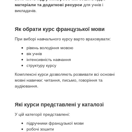
матеріали та додаткові ресурси
для учнів і
викладачів.
Як обрати курс французької мови
При виборі навчального курсу варто враховувати:
рівень володіння мовою
вік учнів
інтенсивність навчання
структуру курсу
Комплексні курси дозволяють розвивати всі основні
мовні навички: читання, письмо, говоріння та
аудіювання.
Які курси представлені у каталозі
У цій категорії представлені:
підручники французької мови
робочі зошити