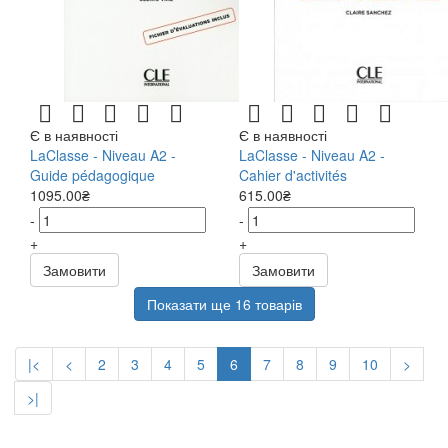
Є в наявності
Є в наявності
LaClasse - Niveau A2 -
LaClasse - Niveau A2 -
Guide pédagogique
Cahier d'activités
1095.00₴
615.00₴
-
-
+
+
Замовити
Замовити
Показати ще 16 товарів
|<
<
2
3
4
5
6
7
8
9
10
>
>|