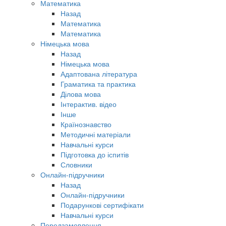
Математика
Назад
Математика
Математика
Німецька мова
Назад
Німецька мова
Адаптована література
Граматика та практика
Ділова мова
Інтерактив. відео
Інше
Країнознавство
Методичні матеріали
Навчальні курси
Підготовка до іспитів
Словники
Онлайн-підручники
Назад
Онлайн-підручники
Подарункові сертифікати
Навчальні курси
Передзамовлення