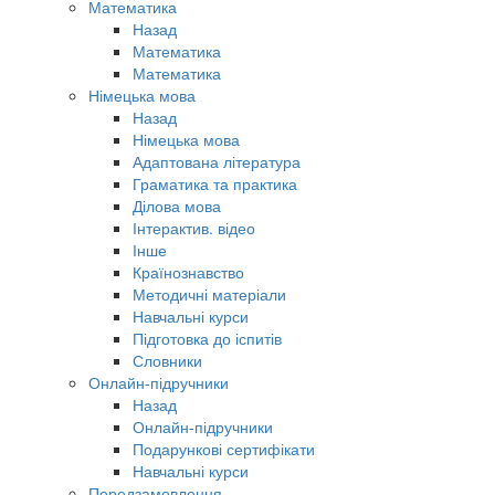
Математика
Назад
Математика
Математика
Німецька мова
Назад
Німецька мова
Адаптована література
Граматика та практика
Ділова мова
Інтерактив. відео
Інше
Країнознавство
Методичні матеріали
Навчальні курси
Підготовка до іспитів
Словники
Онлайн-підручники
Назад
Онлайн-підручники
Подарункові сертифікати
Навчальні курси
Передзамовлення