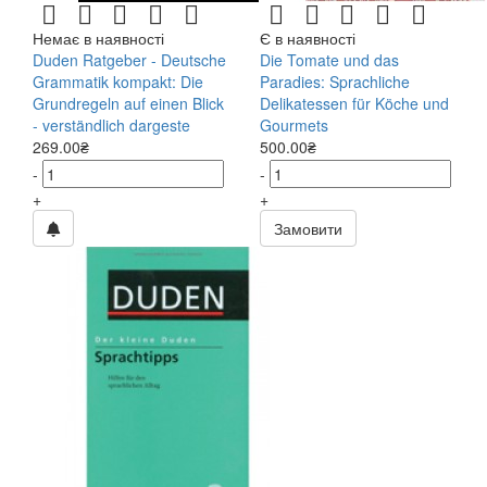
684
М'яка
Немає в наявності
Є в наявності
686
Тверда
Duden Ratgeber - Deutsche
Die Tomate und das
687
цифровий продукт
Grammatik kompakt: Die
Paradies: Sprachliche
Рік видання
Grundregeln auf einen Blick
Delikatessen für Köche und
646
1999
- verständlich dargeste
Gourmets
269.00₴
500.00₴
649
2002
-
-
650
2003
+
+
651
2004
Замовити
652
2005
653
2006
654
2007
655
2008
656
2009
657
2010
658
2011
659
2012
660
2013