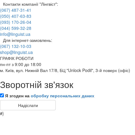
6641
Teach Yourself
Контакти компанії "Лінгвіст":
(067) 487-31-41
6728
Unterwegs
(050) 407-63-83
6750
Visual Bilingual Dictionaries
(093) 170-26-04
6755
Weitblick
(044) 599-32-28
info@linguist.ua
6784
Бібліотека школяра
Для інтернет-замовлень:
Видавництво
(067) 132-10-03
926
Bibliographisches Institut
shop@linguist.ua
954
Collins
ГРАФІК РОБОТИ
960
Cornelsen
пн-пт з 9:00 до 18:00
м. Київ, вул. Нижній Вал 17/8, БЦ "Unlock Podil", 3-й поверх (офіс)
973
Dorling Kindersley
975
Duden
Зворотній зв'язок
983
English Student
1031
John Murray
Я згоден на
обробку персональних даних
1059
Oldenbourg
1171
Лінгвіст
#}
1172
Логос
1173
Методика
1182
Центр Дмитра Петрова