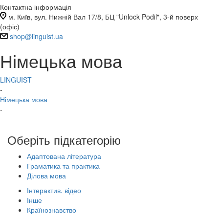
Контактна інформація
м. Київ, вул. Нижній Вал 17/8, БЦ "Unlock Podil", 3-й поверх
(офіс)
shop@linguist.ua
Німецька мова
LINGUIST
-
Німецька мова
-
Оберіть підкатегорію
Пошук
Адаптована література
Ціна
Граматика та практика
₴
–
₴
Ділова мова
Категорії
Інтерактив. відео
2710
Інтерактив. відео
Інше
2711
Інше
Країнознавство