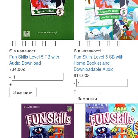
Є в наявності
Є в наявності
Fun Skills Level 5 TB with
Fun Skills Level 5 SB with
Audio Download
Home Booklet and
734.00₴
Downloadable Audio
614.00₴
-
-
+
+
Замовити
Замовити