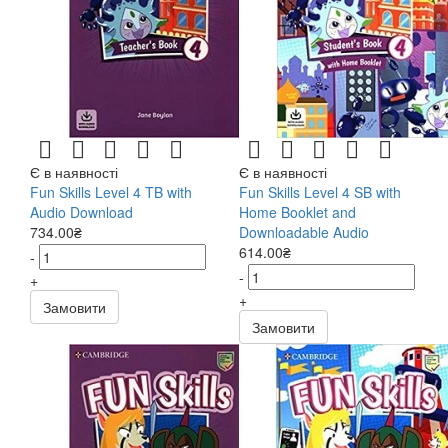
Є в наявності
Є в наявності
Fun Skills Level 4 TB with
Fun Skills Level 4 SB with
Audio Download
Home Booklet and
734.00₴
Downloadable Audio
614.00₴
-
-
+
+
Замовити
Замовити