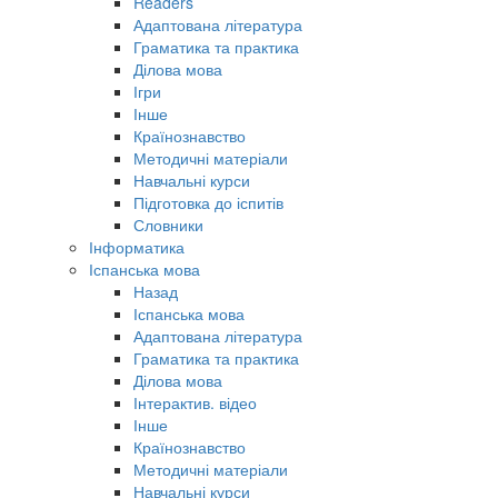
Readers
Адаптована література
Граматика та практика
Ділова мова
Ігри
Інше
Країнознавство
Методичні матеріали
Навчальні курси
Підготовка до іспитів
Словники
Інформатика
Іспанська мова
Назад
Іспанська мова
Адаптована література
Граматика та практика
Ділова мова
Інтерактив. відео
Інше
Країнознавство
Методичні матеріали
Навчальні курси