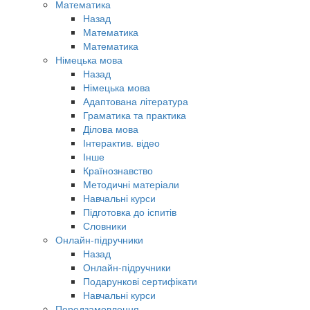
Математика
Назад
Математика
Математика
Німецька мова
Назад
Німецька мова
Адаптована література
Граматика та практика
Ділова мова
Інтерактив. відео
Інше
Країнознавство
Методичні матеріали
Навчальні курси
Підготовка до іспитів
Словники
Онлайн-підручники
Назад
Онлайн-підручники
Подарункові сертифікати
Навчальні курси
Передзамовлення