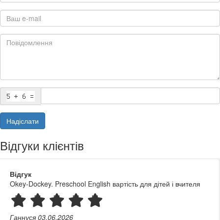
Надіслати
Відгуки клієнтів
Відгук
вчителя
Допомогли розібратися з усіма питаннями щод
сервіс на висоті.
Оксана
04.11.2024