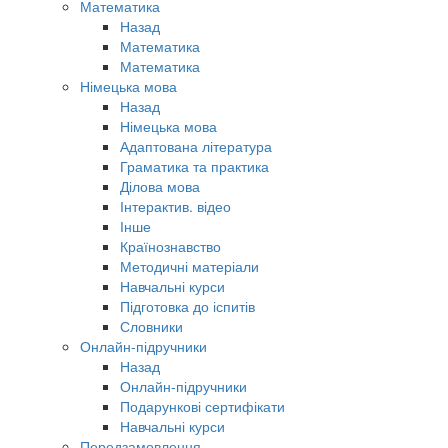
Математика
Назад
Математика
Математика
Німецька мова
Назад
Німецька мова
Адаптована література
Граматика та практика
Ділова мова
Інтерактив. відео
Інше
Країнознавство
Методичні матеріали
Навчальні курси
Підготовка до іспитів
Словники
Онлайн-підручники
Назад
Онлайн-підручники
Подарункові сертифікати
Навчальні курси
Передзамовлення