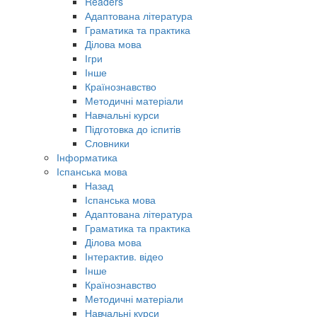
Readers
Адаптована література
Граматика та практика
Ділова мова
Ігри
Інше
Країнознавство
Методичні матеріали
Навчальні курси
Підготовка до іспитів
Словники
Інформатика
Іспанська мова
Назад
Іспанська мова
Адаптована література
Граматика та практика
Ділова мова
Інтерактив. відео
Інше
Країнознавство
Методичні матеріали
Навчальні курси