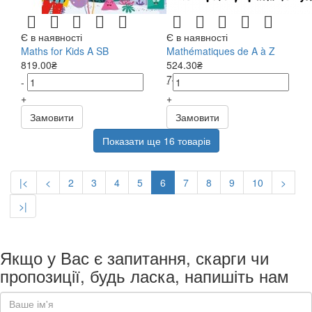
Є в наявності
Є в наявності
Maths for Kids A SB
Mathématiques de A à Z
819.00₴
524.30₴
749.00₴
-
-
+
+
Замовити
Замовити
Показати ще 16 товарів
|<
<
2
3
4
5
6
7
8
9
10
>
>|
Якщо у Вас є запитання, скарги чи
пропозиції, будь ласка, напишіть нам