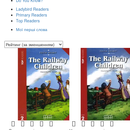
Do You Know?
Ladybird Readers
Primary Readers
Top Readers
Мої перші слова