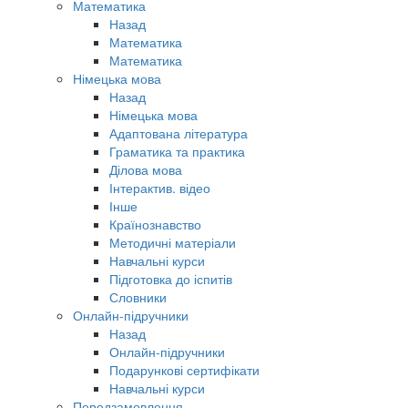
Математика
Назад
Математика
Математика
Німецька мова
Назад
Німецька мова
Адаптована література
Граматика та практика
Ділова мова
Інтерактив. відео
Інше
Країнознавство
Методичні матеріали
Навчальні курси
Підготовка до іспитів
Словники
Онлайн-підручники
Назад
Онлайн-підручники
Подарункові сертифікати
Навчальні курси
Передзамовлення