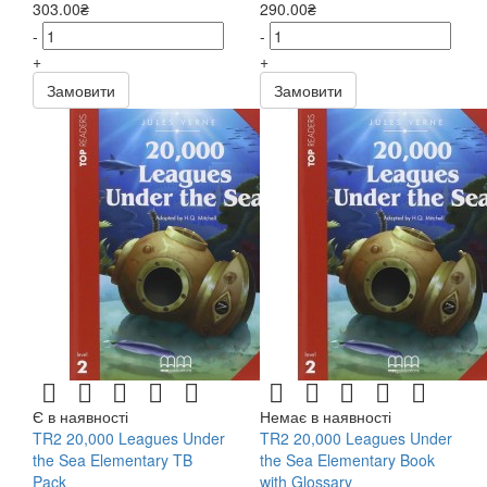
303.00₴
290.00₴
-
-
+
+
Замовити
Замовити
Є в наявності
Немає в наявності
TR2 20,000 Leagues Under
TR2 20,000 Leagues Under
the Sea Elementary TB
the Sea Elementary Book
Pack
with Glossary