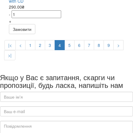
with CD
290.00₴
-
+
Замовити
|<
<
1
2
3
4
5
6
7
8
9
>
>|
Якщо у Вас є запитання, скарги чи
пропозиції, будь ласка, напишіть нам