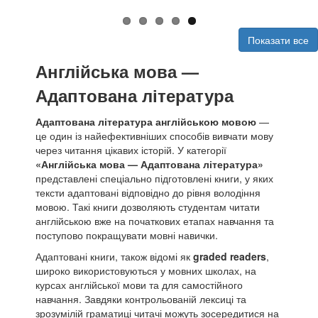
Показати все
Англійська мова —
Адаптована література
Адаптована література англійською мовою
—
це один із найефективніших способів вивчати мову
через читання цікавих історій. У категорії
«Англійська мова — Адаптована література»
представлені спеціально підготовлені книги, у яких
тексти адаптовані відповідно до рівня володіння
мовою. Такі книги дозволяють студентам читати
англійською вже на початкових етапах навчання та
поступово покращувати мовні навички.
Адаптовані книги, також відомі як
graded readers
,
широко використовуються у мовних школах, на
курсах англійської мови та для самостійного
навчання. Завдяки контрольованій лексиці та
зрозумілій граматиці читачі можуть зосередитися на