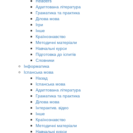
Readers
Адаптована література
Граматика та практика
Ділова мова
Ігри
Інше
Країнознавство
Методичні матеріали
Навчальні курси
Підготовка до іспитів
Словники
Інформатика
Іспанська мова
Назад
Іспанська мова
Адаптована література
Граматика та практика
Ділова мова
Інтерактив. відео
Інше
Країнознавство
Методичні матеріали
Навчальні курси