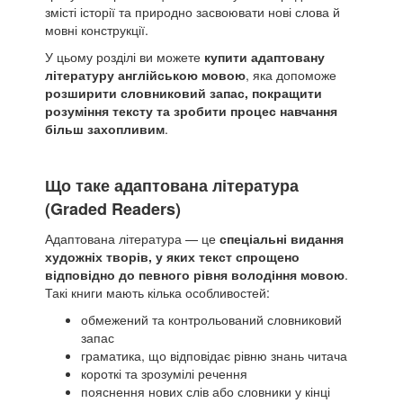
змісті історії та природно засвоювати нові слова й
мовні конструкції.
У цьому розділі ви можете
купити адаптовану
літературу англійською мовою
, яка допоможе
розширити словниковий запас, покращити
розуміння тексту та зробити процес навчання
більш захопливим
.
Що таке адаптована література
(Graded Readers)
Адаптована література — це
спеціальні видання
художніх творів, у яких текст спрощено
відповідно до певного рівня володіння мовою
.
Такі книги мають кілька особливостей:
обмежений та контрольований словниковий
запас
граматика, що відповідає рівню знань читача
короткі та зрозумілі речення
пояснення нових слів або словники у кінці