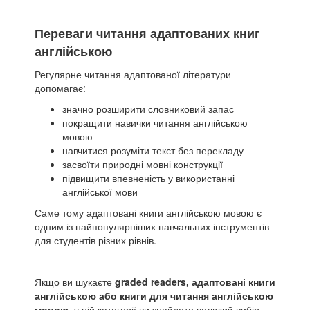
Переваги читання адаптованих книг
англійською
Регулярне читання адаптованої літератури
допомагає:
значно розширити словниковий запас
покращити навички читання англійською
мовою
навчитися розуміти текст без перекладу
засвоїти природні мовні конструкції
підвищити впевненість у використанні
англійської мови
Саме тому адаптовані книги англійською мовою є
одним із найпопулярніших навчальних інструментів
для студентів різних рівнів.
Якщо ви шукаєте
graded readers, адаптовані книги
англійською або книги для читання англійською
мовою
, у цій категорії ви знайдете великий вибір