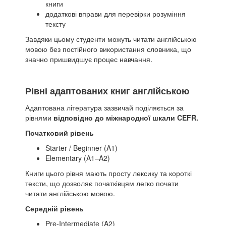
книги
додаткові вправи для перевірки розуміння
тексту
Завдяки цьому студенти можуть читати англійською
мовою без постійного використання словника, що
значно пришвидшує процес навчання.
Рівні адаптованих книг англійською
Адаптована література зазвичай поділяється за
рівнями
відповідно до міжнародної шкали CEFR.
Початковий рівень
Starter / Beginner (A1)
Elementary (A1–A2)
Книги цього рівня мають просту лексику та короткі
тексти, що дозволяє початківцям легко почати
читати англійською мовою.
Середній рівень
Pre-Intermediate (A2)