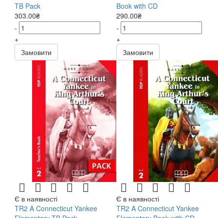
TB Pack
Book with CD
303.00₴
290.00₴
-
-
+
+
Замовити
Замовити
Є в наявності
Є в наявності
TR2 A Connecticut Yankee
TR2 A Connecticut Yankee
Elementary TB Pack
Elementary Book with CD